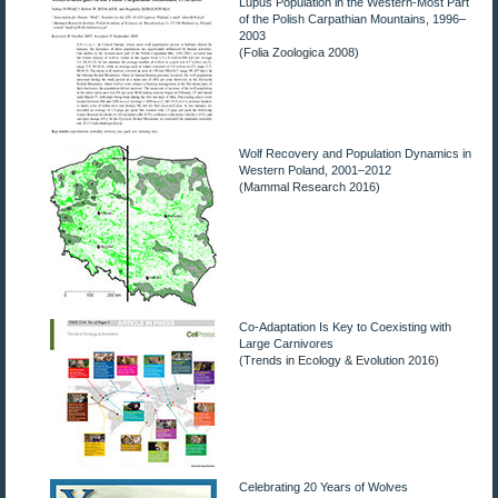
Lupus Population in the Western-Most Part
of the Polish Carpathian Mountains, 1996–
Jane
2003
(Folia Zoologica 2008)
Das Leben vor dem Tod
Glory
Wolf Recovery and Population Dynamics in
Western Poland, 2001–2012
(Mammal Research 2016)
Kedi
Giraffen
INS HOLZ
Co-Adaptation Is Key to Coexisting with
Large Carnivores
(Trends in Ecology & Evolution 2016)
Vom Flössen am Ägerisee
Alpsummer
Rock'n'Roll Kingdom
Celebrating 20 Years of Wolves