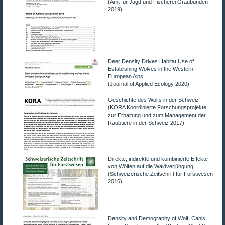
(Amt für Jagd und Fischerei Graubünden
2019)
Tiger und Büffel
Der Film
Der Esel hiess Geronimo
Medienecho CH
Deer Density Drives Habitat Use of
Das letzte Buch
Medienecho DE
Establishing Wolves in the Western
European Alps
(Journal of Applied Ecology 2020)
Should I Stay or Should I Go
Wann & Wo
Geschichte des Wolfs in der Schweiz
(KORA Koordinierte Forschungsprojekte
Being with Animals
Pressecenter
zur Erhaltung und zum Management der
Raubtiere in der Schweiz 2017)
Closer to God
Fakten CH, PL, US
Direkte, indirekte und kombinierte Effekte
Walking on Water
Fakten DE
von Wölfen auf die Waldverjüngung
(Schweizerische Zeitschrift für Forstwesen
2016)
Nach dem Sturm
Melanies Chronik
Density and Demography of Wolf, Canis