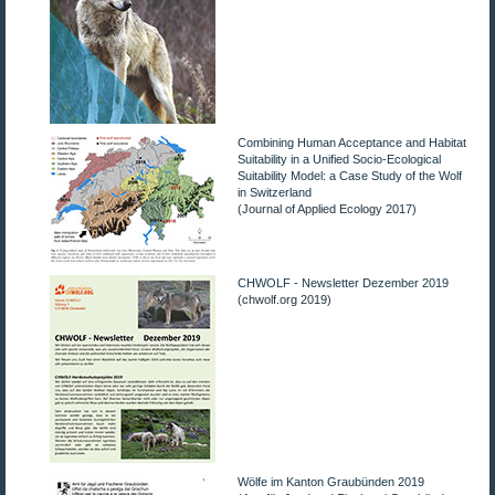
Stern Sein
Diciassette
Exhumator
Combining Human Acceptance and Habitat
Suitability in a Unified Socio-Ecological
Suitability Model: a Case Study of the Wolf
in Switzerland
Tigre et Buffle
(Journal of Applied Ecology 2017)
Color of Heaven
CHWOLF - Newsletter Dezember 2019
(chwolf.org 2019)
Durch Schnitt
Mein Leben und der Notenschnitt
Le retour des loups
Die Rückkehr der Wölfe
Wölfe im Kanton Graubünden 2019