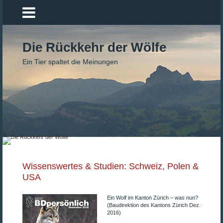
Mythenfilm
Die Rückkehr der Wölfe
Ein Tier spaltet die Meinungen
Aktuell
Shop
VoD/Streaming
zrugg
Street of Resistance
Wissenswertes & Studien: Schweiz, Polen &
USA
Asphalte Public
Ein Wolf im Kanton Zürich – was nun?
(Baudirektion des Kantons Zürich Dez.
Automania – von A nach B
2016)