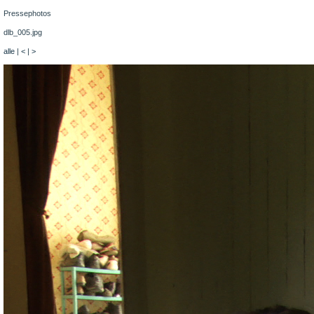
Pressephotos
dlb_005.jpg
alle
|
<
|
>